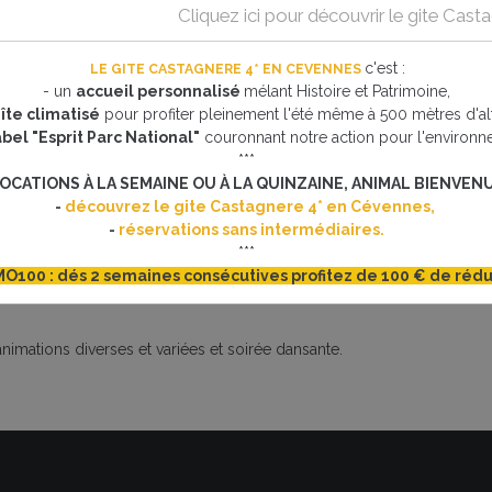
Cliquez ici pour découvrir le gite Cas
c'est
:
LE GITE CASTAGNERE 4* EN CEVENNES
- un
accueil personnalisé
mélant Histoire et Patrimoine,
ive de Génolhac
îte climatisé
pour profiter pleinement l'été même à 500 mètres d'alt
abel "Esprit Parc National"
couronnant notre action pour l'environn
énolhac
***
OCATIONS À LA SEMAINE OU À LA QUINZAINE, ANIMAL BIENVENU
-
découvrez le gite Castagnere 4* en Cévennes,
-
réservations sans intermédiaires.
***
O100 : dés 2 semaines consécutives profitez de 100 € de rédu
imations diverses et variées et soirée dansante.