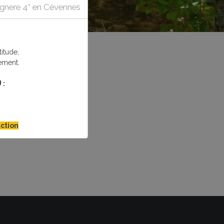
tagnere 4* en Cévennes
itude,
ement.
 :
ction