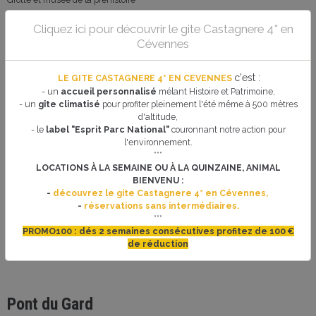
Cliquez ici pour découvrir le gite Castagnere 4* en
Cévennes
La Bambouseraie en Cévennes
c'est
:
LE GITE CASTAGNERE 4* EN CEVENNES
- un
accueil personnalisé
mélant Histoire et Patrimoine,
- un
gîte climatisé
pour profiter pleinement l'été même à 500 mètres
d'altitude,
- le
label "Esprit Parc National"
couronnant notre action pour
l'environnement.
***
LOCATIONS À LA SEMAINE OU À LA QUINZAINE, ANIMAL
Générargues (63 km)
BIENVENU :
-
découvrez le gite Castagnere 4* en Cévennes,
La Bambouseraie
-
réservations sans intermédiaires.
La bambouseraie en Cévennes est un jardin exotique situé à Générargues
***
dans le Gard unique en Europe.
PROMO100 : dés 2 semaines consécutives profitez de 100 €
de réduction
En savoir plus sur notre
blog
Pont du Gard