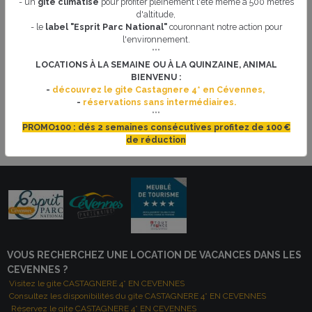
- un
gîte climatisé
pour profiter pleinement l'été même à 500 mètres
d'altitude,
Visite-conférence avec une guide-conférencière du splendide château de
- le
label "Esprit Parc National"
couronnant notre action pour
Portes, "le vaisseau des Cévennes".
l'environnement.
Avec une guide locale et passionnée, vous allez déchiffrer le château,
***
deviner son histoire, retrouver la trace des puissants seigneurs de Portes et
LOCATIONS À LA SEMAINE OU À LA QUINZAINE, ANIMAL
comprendre comment le château a évolué au fil de ses mille ans d'histoire.
BIENVENU :
... Une visite conviviale, accessible à tous, pour découvrir un site fabuleux !
-
découvrez le gite Castagnere 4* en Cévennes,
-
réservations sans intermédiaires.
A partir de 17 € pour les adultes
***
PROMO100 : dés 2 semaines consécutives profitez de 100 €
de réduction
Chateau de Portes
VOUS RECHERCHEZ UNE LOCATION DE VACANCES DANS LES
CEVENNES ?
Visitez le gite CASTAGNERE 4* EN CEVENNES
Consultez les disponibilités du gite CASTAGNERE 4* EN CEVENNES
Réservez le gite CASTAGNERE 4* EN CEVENNES