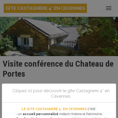
GÎTE CASTAGNERE 4* EN CEVENNES
Visite conférence du Chateau de
Portes
Le 13/07/2023
- Chaque semaine jusqu'au :
Cliquez ici pour découvrir le gite Castagnere 4* en
01/09/2023
Cévennes
Ajouter au calendrier
c'est
:
LE GITE CASTAGNERE 4* EN CEVENNES
- un
accueil personnalisé
mélant Histoire et Patrimoine,
Chateau de Portes