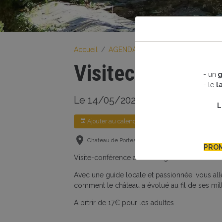
Accueil
AGENDA
Animations
Visiteco
Visiteconférenc
- un
g
- le
l
Le 14/05/2023
- Chaque semaine
L
Ajouter au calendrier
Chateau de Portes
PROM
Visite-conférence avec une guide-conférenciè
Avec une guide locale et passionnée, vous alle
comment le château a évolué au fil de ses mille 
A prtrir de 17€ pour les adultes