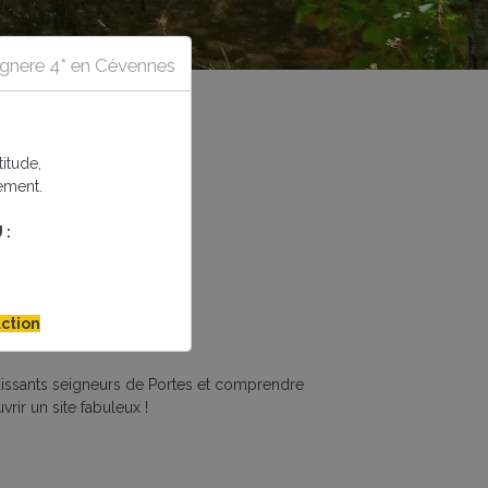
tagnere 4* en Cévennes
itude,
ement.
 :
ction
s"
 puissants seigneurs de Portes et comprendre
vrir un site fabuleux !