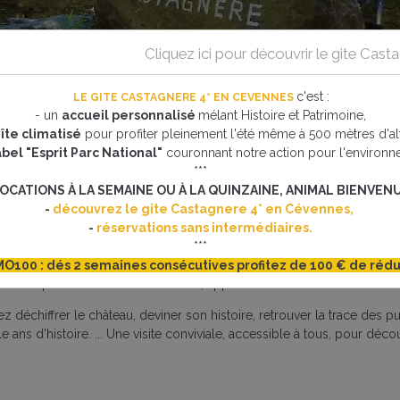
Cliquez ici pour découvrir le gite Cas
nférence du Chateau de Portes
c'est
:
LE GITE CASTAGNERE 4* EN CEVENNES
- un
accueil personnalisé
mélant Histoire et Patrimoine,
e du Chateau de Portes
îte climatisé
pour profiter pleinement l'été même à 500 mètres d'alt
abel "Esprit Parc National"
couronnant notre action pour l'environn
***
 jusqu'au : 29/05/2023
OCATIONS À LA SEMAINE OU À LA QUINZAINE, ANIMAL BIENVENU
-
découvrez le gite Castagnere 4* en Cévennes,
-
réservations sans intermédiaires.
***
O100 : dés 2 semaines consécutives profitez de 100 € de rédu
re du splendide château de Portes, appelé "le vaisseau des Cévenne
z déchiffrer le château, deviner son histoire, retrouver la trace des
ans d'histoire. ... Une visite conviviale, accessible à tous, pour décou