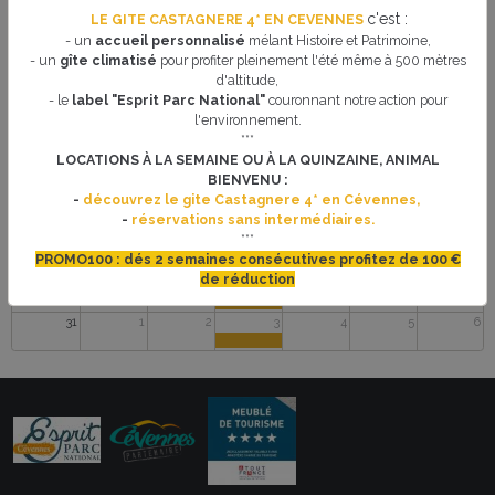
c'est
:
LE GITE CASTAGNERE 4* EN CEVENNES
- un
accueil personnalisé
mélant Histoire et Patrimoine,
Prochaines dates
- un
gîte climatisé
pour profiter pleinement l'été même à 500 mètres
d'altitude,
Août 2026
- le
label "Esprit Parc National"
couronnant notre action pour
l'environnement.
Lun
Mar
Mer
Jeu
Ven
Sam
Dim
***
LOCATIONS À LA SEMAINE OU À LA QUINZAINE, ANIMAL
27
28
29
30
31
1
2
BIENVENU :
3
4
5
6
7
8
9
-
découvrez le gite Castagnere 4* en Cévennes,
10
11
12
13
14
15
16
-
réservations sans intermédiaires.
***
17
18
19
20
21
22
23
PROMO100 : dés 2 semaines consécutives profitez de 100 €
de réduction
24
25
26
27
28
29
30
31
1
2
3
4
5
6