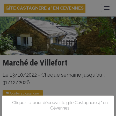
GÎTE CASTAGNERE 4* EN CEVENNES
Marché de Villefort
Le 13/10/2022
- Chaque semaine jusqu'au :
31/12/2026
Ajouter au calendrier
Cliquez ici pour découvrir le gite Castagnere 4* en
Le jeudi matin.
Cévennes
A 14 km du Gîte Castagnere 4* en Cévennes.
En complément, durant l'été, des marchés nocturnes sont organisés.