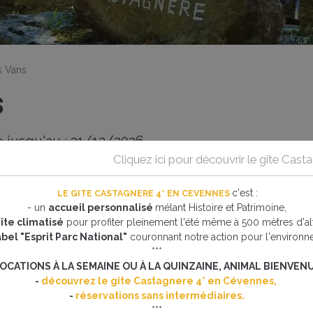
s Vans
s
 jusqu'au : 31/12/2026
Cliquez ici pour découvrir le gite Cas
c'est
:
LE GITE CASTAGNERE 4* EN CEVENNES
- un
accueil personnalisé
mélant Histoire et Patrimoine,
îte climatisé
pour profiter pleinement l'été même à 500 mètres d'alt
turnes sont organisés.
abel "Esprit Parc National"
couronnant notre action pour l'environn
***
OCATIONS À LA SEMAINE OU À LA QUINZAINE, ANIMAL BIENVENU
-
découvrez le gite Castagnere 4* en Cévennes,
-
réservations sans intermédiaires.
***