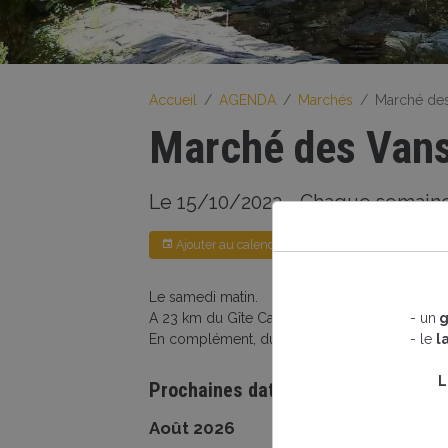
Accueil
AGENDA
Marchés
Marché de
Marché des Van
Le 15/10/2022
- Chaque semaine
Ajouter au calendrier
Le samedi matin.
A 23 km du Gîte Castagnere 4* en Cévennes.
- un
g
En complément, durant l'été, des marchés noc
- le
l
L
Prochaines dates
Août 2026