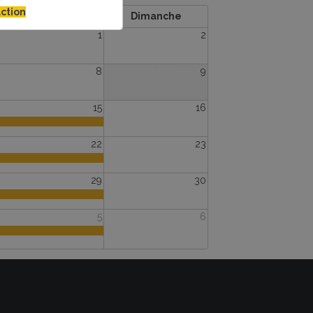
ction
Samedi
Dimanche
1
2
8
9
15
16
22
23
29
30
5
6