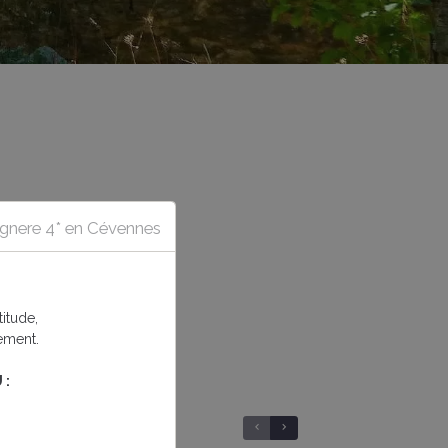
tagnere 4* en Cévennes
itude,
ement.
 :