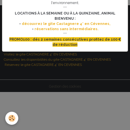
l'environnement.
***
LOCATIONS À LA SEMAINE OU À LA QUINZAINE, ANIMAL
BIENVENU :
-
découvrez le gite Castagnere 4* en Cévennes,
-
réservations sans intermédiaires.
***
PROMO100 : dés 2 semaines consécutives profitez de 100 €
VOUS RECHERCHEZ UNE LOCATION DE VACANCES DANS LES
de réduction
CEVENNES ?
Visitez le gite CASTAGNERE 4* EN CEVENNES
Consultez les disponibilités du gite CASTAGNERE 4* EN CEVENNES
Réservez le gite CASTAGNERE 4* EN CEVENNES
Gestion des cookies