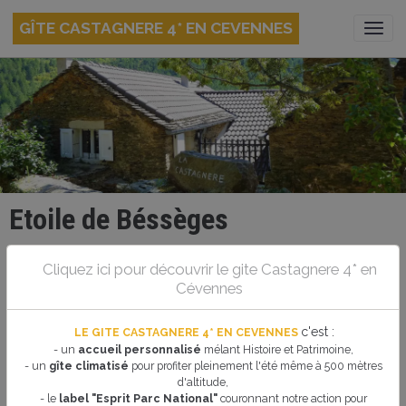
GÎTE CASTAGNERE 4* EN CEVENNES
Etoile de Béssèges
Le 05/02/2023
Cliquez ici pour découvrir le gite Castagnere 4* en
Cévennes
Ajouter au calendrier
c'est
:
LE GITE CASTAGNERE 4* EN CEVENNES
1ère course cycliste de la saison. Du mercredi 1er au dimanche 5 février,
- un
accueil personnalisé
mélant Histoire et Patrimoine,
53ème édition de l’Etoile de Bessèges. Organisation: Union Cycliste
- un
gîte climatisé
pour profiter pleinement l'été même à 500 mètres
Bessegeoise. Contact: 04 66 25 29 09
d'altitude,
- le
label "Esprit Parc National"
couronnant notre action pour