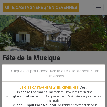
GÎTE CASTAGNERE 4* EN CEVENNES
Fête de la Musique
Le 21/06/2023
Cliquez ici pour découvrir le gite Castagnere 4* en
Cévennes
Ajouter au calendrier
c'est
:
LE GITE CASTAGNERE 4* EN CEVENNES
La Fête de la Musique a été créée en 1982 par le ministère de la Culture et
- un
accueil personnalisé
mélant Histoire et Patrimoine,
de la Communication pour célébrer les musiciens amateurs. Aujourd'hui, cet
- un
gîte climatisé
pour profiter pleinement l'été même à 500 mètres
évènement estival est incontournable dans l'agenda des Français, invitant
d'altitude,
une foule toujours plus grande à apprécier la musique dans les rues.
- le
label "Esprit Parc National"
couronnant notre action pour