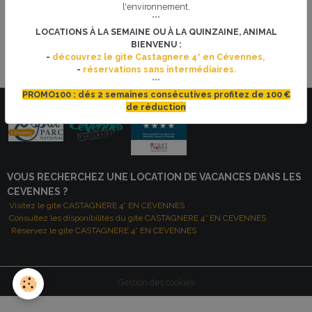
Cette fête plurielle mêle tous les styles, tous les publics et tous les pays.
l'environnement.
Artistes et mélomanes de tous âges se retrouvent partout en France, et
***
désormais aux quatre coins du monde, afin de partager ces moments de
LOCATIONS À LA SEMAINE OU À LA QUINZAINE, ANIMAL
plaisir et de découverte d'artistes se produisant gratuitement tous les ans le
BIENVENU :
21 juin.
-
découvrez le gite Castagnere 4* en Cévennes,
-
réservations sans intermédiaires.
***
PROMO100 : dés 2 semaines consécutives profitez de 100 €
de réduction
VOUS RECHERCHEZ UNE LOCATION DE VACANCES DANS LES
CEVENNES ?
Visitez le gite CASTAGNERE 4* EN CEVENNES
Consultez les disponibilités du gite CASTAGNERE 4* EN CEVENNES
Réservez le gite CASTAGNERE 4* EN CEVENNES
Gestion des cookies