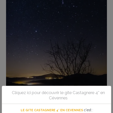
Cliquez ici pour découvrir le gite Castagnere 4* en
Cévennes
Niché au cœur de cette merveilleuse région, le gîte Castagnere 4* en
Cévennes vous ouvre les portes vers un spectacle céleste incomparable.
c'est
:
LE GITE CASTAGNERE 4* EN CEVENNES
Laissez-vous emporter dans un voyage cosmique où les étoiles deviennent