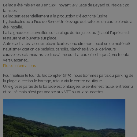
Le lac a été mis en eau en 1964, noyant le village de Bayard où résidait 26
familles.
Le lac sert essentiellement à la production d'électricité (usine
hydroélectrique à Pied de Borne).Un élevage de truite bio en eau profonde a
été installé.
La baignade est surveillée sur la plage du 1er juillet au 31 août l'aprés midi,
restaurant et buvette sur place.
Autres activités : accueil pêche (cartes, encadrement, location de matériel),
nautisme (location de pédalos, canoës, planches à voile, dériveurs ,
caravelles, catamarans, zodiacs à moteur, bateaux électriques), via ferrata
vers Castanet...
Plus d'informations
Pour réaliser le tour du lac compter 2h30, nous lsommes partis du parking de
la plage, direction le barrage, retour via le centre nautique.
Une grosse partie de la ballade est ombragée, le sentier est facile, entretenu
et balisé mais n'est pas adapté aux VTT ou aux poussettes.