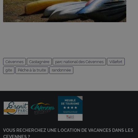
Cévennes
Castagnère
parc national des Cévennes
Villefort
gite
Pêche à la truite
randonnée
VOUS RECHERCHEZ UNE LOCATION DE VACANCES DANS LES
CEVENNES ?