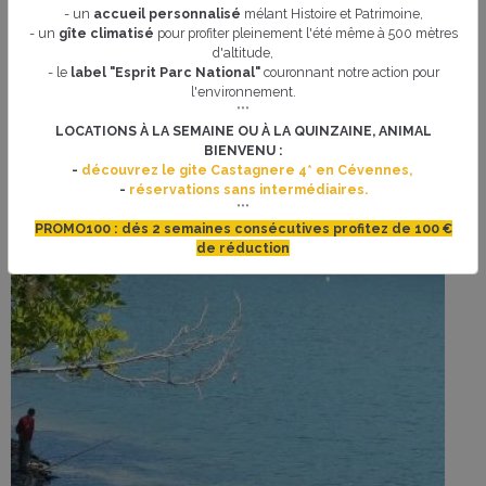
- un
accueil personnalisé
mélant Histoire et Patrimoine,
- un
gîte climatisé
pour profiter pleinement l'été même à 500 mètres
d'altitude,
- le
label "Esprit Parc National"
couronnant notre action pour
l'environnement.
***
LOCATIONS À LA SEMAINE OU À LA QUINZAINE, ANIMAL
BIENVENU :
-
découvrez le gite Castagnere 4* en Cévennes,
-
réservations sans intermédiaires.
***
PROMO100 : dés 2 semaines consécutives profitez de 100 €
de réduction