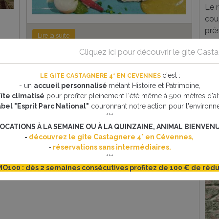
Le r
cou
pré
Lire la suite
déc
st.
Cliquez ici pour découvrir le gite Cas
d'o
des 
c'est
:
LE GITE CASTAGNERE 4* EN CEVENNES
repa
- un
accueil personnalisé
mélant Histoire et Patrimoine,
aujo
îte climatisé
pour profiter pleinement l'été même à 500 mètres d'alt
abel "Esprit Parc National"
couronnant notre action pour l'environn
***
OCATIONS À LA SEMAINE OU À LA QUINZAINE, ANIMAL BIENVENU
-
découvrez le gite Castagnere 4* en Cévennes,
-
réservations sans intermédiaires.
***
O100 : dés 2 semaines consécutives profitez de 100 € de rédu