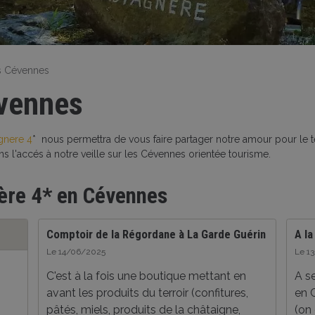
es Cévennes
évennes
gnere 4
* nous permettra de vous faire partager notre amour pour le te
ons l'accés à notre veille sur les Cévennes orientée tourisme.
nère 4* en Cévennes
Comptoir de la Régordane à La Garde Guérin
A l
Le 14/06/2025
Le 1
C'est à la fois une boutique mettant en
A s
avant les produits du terroir (confitures,
en 
pâtés, miels, produits de la châtaigne,
(on 