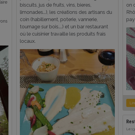
aire
biscuits, jus de fruits, vins, bieres,
on 
limonades...), les créations des artisans du
Rhô
coin (habillement, poterie, vannerie,
pays
vons
tournage sur bois....) et un bar restaurant
où le cuisinier travaille les produits frais
locaux.
Lir
Res
Le 1