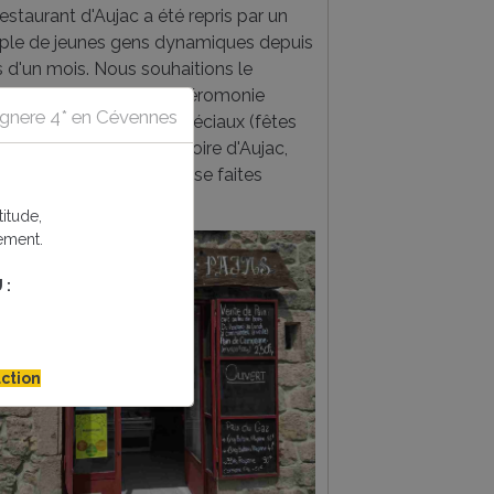
estaurant d'Aujac a été repris par un
ple de jeunes gens dynamiques depuis
s d'un mois. Nous souhaitions le
ouvrir en dehors de la céromonie
tagnere 4* en Cévennes
uverture ou des repas spéciaux (fêtes
mères, fête des pères, foire d'Aujac,
s du village...). C'est chose faites
urd'hui.
itude,
ement.
 :
ction