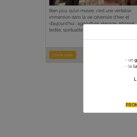
Bien plus qu’un musée, c’est une véritable
immersion dans la vie cévenole d’hier et
d’aujourd’hui : agriculture, élevage, artisanat,
textile, spiritualité, habitat, traditions… Tout y e
Lire la suite
- un
g
- le
l
L
PROM