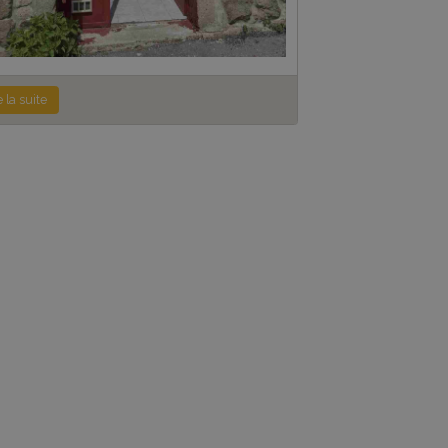
e la suite
 de votre future destination de vacances.