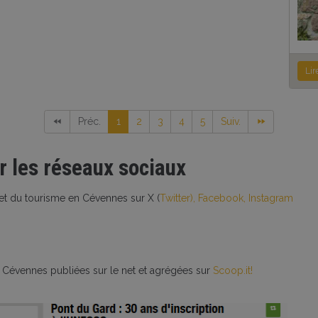
Lir
Préc.
1
2
3
4
5
Suiv.
r les réseaux sociaux
 et du tourisme en Cévennes sur X (
Twitter),
Facebook,
Instagram
es Cévennes publiées sur le net et agrégées sur
Scoop.it!
* EN CEVENNES pour commencer à vous faire découvrir l'environement